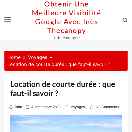
Skip
Obtenir Une
to
Meilleure Visibilité
content
Google Avec Inès
Thecanopy
inthecanopy.fr
Home
Voyages
Location de courte durée : que faut-il savoir ?
Location de courte durée : que
faut-il savoir ?
P
John
4 septembre 2021
Voyages
No Comments
o
s
t