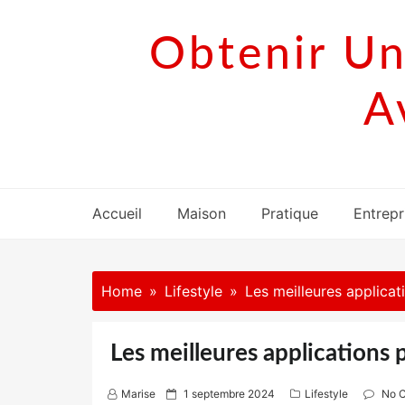
Skip
to
Obtenir Un
content
A
Accueil
Maison
Pratique
Entrepr
Home
Lifestyle
Les meilleures applicat
Les meilleures applications 
P
Marise
1 septembre 2024
Lifestyle
No 