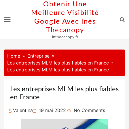
Skip
Obtenir Une
to
Meilleure Visibilité
content
Google Avec Inès
Thecanopy
inthecanopy.fr
Home
Entreprise
Les entreprises MLM les plus fiables en France
Les entreprises MLM les plus fiables en France
Les entreprises MLM les plus fiables
en France
Posted
Valentina
19 mai 2022
No Comments
on