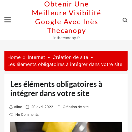
Skip
Obtenir Une
to
Meilleure Visibilité
content
Google Avec Inès
Thecanopy
inthecanopy.fr
Home
Internet
Création de site
Les éléments obligatoires à intégrer dans votre site
Les éléments obligatoires à
intégrer dans votre site
P
Aline
20 avril 2022
Création de site
o
No Comments
s
t