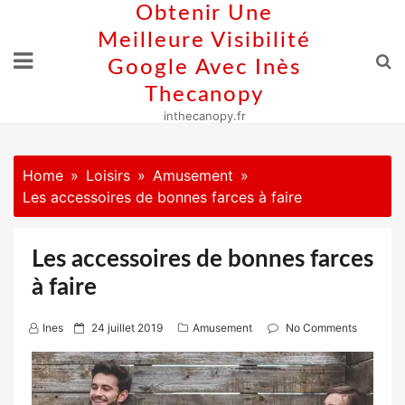
Skip
Obtenir Une
to
Meilleure Visibilité
content
Google Avec Inès
Thecanopy
inthecanopy.fr
Home
Loisirs
Amusement
Les accessoires de bonnes farces à faire
Les accessoires de bonnes farces
à faire
P
Ines
24 juillet 2019
Amusement
No Comments
o
s
t