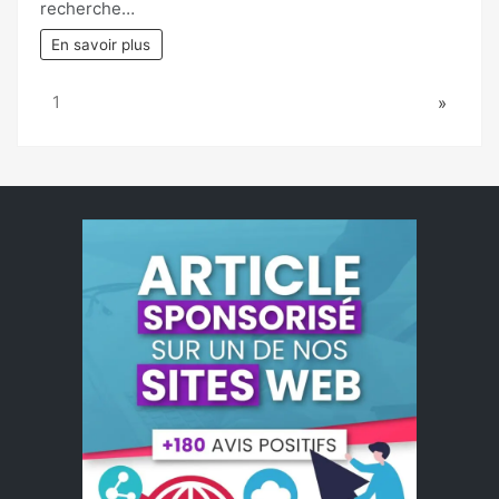
recherche…
En savoir plus
Page:
Next
1
»