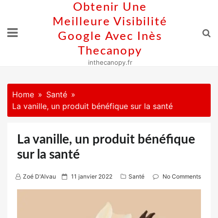
Skip
Obtenir Une
to
Meilleure Visibilité
content
Google Avec Inès
Thecanopy
inthecanopy.fr
Home
Santé
La vanille, un produit bénéfique sur la santé
La vanille, un produit bénéfique
sur la santé
P
Zoé D'Alvau
11 janvier 2022
Santé
No Comments
o
s
t