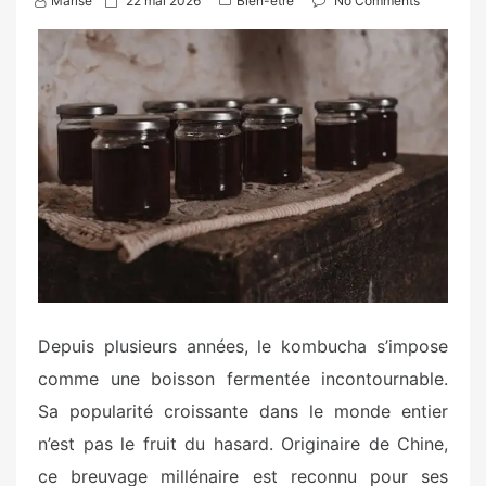
Marise
22 mai 2026
Bien-être
No Comments
o
s
t
e
d
o
n
Depuis plusieurs années, le kombucha s’impose
comme une boisson fermentée incontournable.
Sa popularité croissante dans le monde entier
n’est pas le fruit du hasard. Originaire de Chine,
ce breuvage millénaire est reconnu pour ses