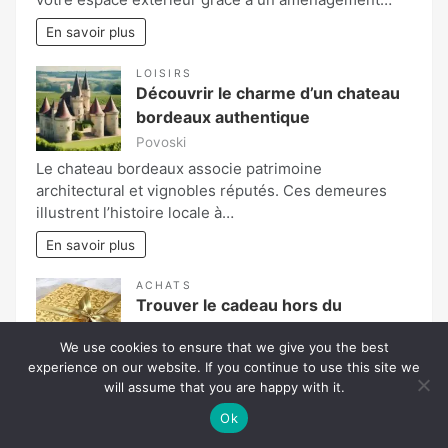
En savoir plus
LOISIRS
Découvrir le charme d’un chateau
bordeaux authentique
Povoski
Le chateau bordeaux associe patrimoine
architectural et vignobles réputés. Ces demeures
illustrent l’histoire locale à…
En savoir plus
ACHATS
Trouver le cadeau hors du
commun qui impressionnera vos
We use cookies to ensure that we give you the best
proches
experience on our website. If you continue to use this site we
Amine
will assume that you are happy with it.
Vous aimerez surprendre un proche ou un ami en lui
Ok
offrant un cadeau insolite, original,…