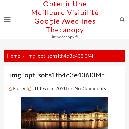
Skip
Obtenir Une
to
Meilleure Visibilité
content
Google Avec Inès
Thecanopy
inthecanopy.fr
Home
img_opt_sohs1th4q3e436I3f4f
img_opt_sohs1th4q3e436I3f4f
Posted
Florent
11 février 2026
No Comments
on