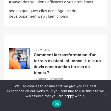
trouver des solutions efficaces à vos problèmes
seo en quelques clics
dans
Agence de
développement web : bien choisir
SERVICES
Comment la transformation d’un
terrain existant influence-t-elle un
devis construction terrain de
tennis ?
Lysandre Vesperal
Transformer un espace déjà aménagé en court de
We use cookies to ensure that we give you the best
tennis ne revient pas forcément moins cher…
experience on our website. If you continue to use this site we
will assume that you are happy with it.
En savoir plus
Ok
ASSURANCES