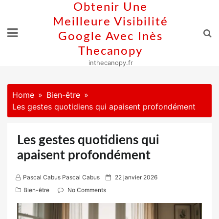
Skip
Obtenir Une
to
Meilleure Visibilité
content
Google Avec Inès
Thecanopy
inthecanopy.fr
Home
Bien-être
Les gestes quotidiens qui apaisent profondément
Les gestes quotidiens qui
apaisent profondément
P
Pascal Cabus Pascal Cabus
22 janvier 2026
o
Bien-être
No Comments
s
t