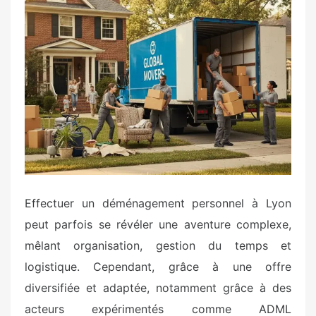
s
t
e
d
o
n
Effectuer un déménagement personnel à Lyon
peut parfois se révéler une aventure complexe,
mêlant organisation, gestion du temps et
logistique. Cependant, grâce à une offre
diversifiée et adaptée, notamment grâce à des
acteurs expérimentés comme ADML