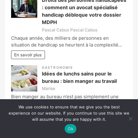
: comment un avocat spécialisé
handicap débloque votre dossier
MDPH
Pascal Cabus Pascal Cabus
Chaque année, des milliers de personnes en
situation de handicap se heurtent à la complexité…
En savoir plus
GASTRONOMIE
Idées de lunchs sains pour le
bureau : bien manger au travail
Marise
Bien manger au bureau n’est pas simplement une
question de nutrition; c’est également une manière…
We use cookies to ensure that we give you the best
experience on our website. If you continue to use this site we
En savoir plus
will assume that you are happy with it.
Page:
Ok
Next
1
»