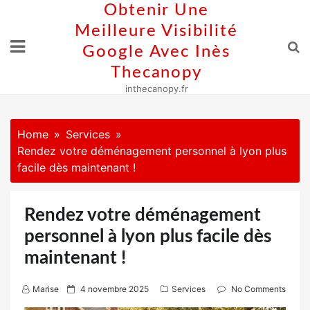
Skip
Obtenir Une
to
Meilleure Visibilité
content
Google Avec Inès
Thecanopy
inthecanopy.fr
Home
Services
Rendez votre déménagement personnel à lyon plus
facile dès maintenant !
Rendez votre déménagement
personnel à lyon plus facile dès
maintenant !
P
Marise
4 novembre 2025
Services
No Comments
o