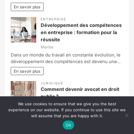
En savoir plus
ENTREPRISE
Développement des compétences
en entreprise : formation pour la
réussite
Marise
Dans un monde du travail en constante évolution, le
développement des compétences est devenu une…
En savoir plus
JURIDIQUE
Comment devenir avocat en droit
public ?
We use cookies to ensure that we give you the best
Roxanne
experience on our website. If you continue to use this site we
Un avocat est une personne spécialisée dans le
will assume that you are happy with it.
domaine de la justice. Il permet de…
Ok
En savoir plus