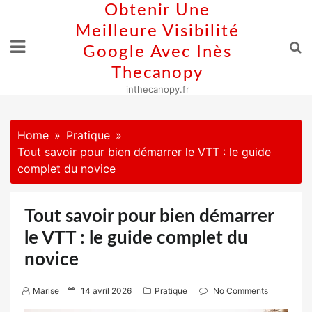
Skip
Obtenir Une
to
Meilleure Visibilité
content
Google Avec Inès
Thecanopy
inthecanopy.fr
Home
Pratique
Tout savoir pour bien démarrer le VTT : le guide
complet du novice
Tout savoir pour bien démarrer
le VTT : le guide complet du
novice
P
Marise
14 avril 2026
Pratique
No Comments
o