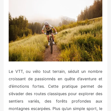
s
t
e
d
o
n
Le VTT, ou vélo tout terrain, séduit un nombre
croissant de passionnés en quête d’aventure et
d’émotions fortes. Cette pratique permet de
s’évader des routes classiques pour explorer des
sentiers variés, des forêts profondes aux
montagnes escarpées. Plus qu’un simple sport, le