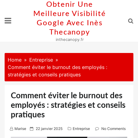
Skip
Obtenir Une
to
Meilleure Visibilité
content
Google Avec Inès
Thecanopy
inthecanopy.fr
Home
Entreprise
Comment éviter le burnout des employés :
stratégies et conseils pratiques
Comment éviter le burnout des
employés : stratégies et conseils
pratiques
P
Marise
22 janvier 2025
Entreprise
No Comments
o