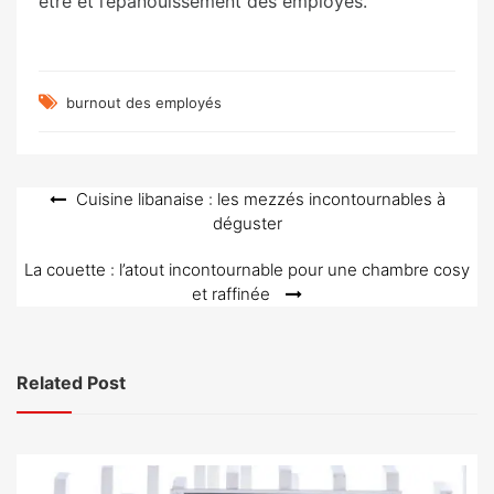
être et l’épanouissement des employés.
burnout des employés
Navigation
Cuisine libanaise : les mezzés incontournables à
déguster
de
l’article
La couette : l’atout incontournable pour une chambre cosy
et raffinée
Related Post