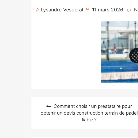
Posted
Lysandre Vesperal
11 mars 2026
N
on
Navigation
Comment choisir un prestataire pour
de
obtenir un devis construction terrain de padel
l’article
fiable ?