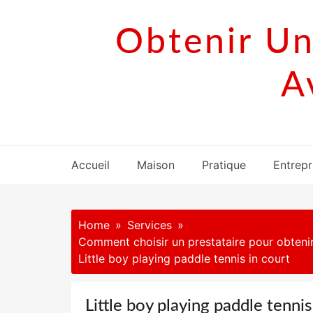
Skip
to
Obtenir Un
content
A
Accueil
Maison
Pratique
Entrepr
Home
Services
Comment choisir un prestataire pour obtenir 
Little boy playing paddle tennis in court
Little boy playing paddle tennis