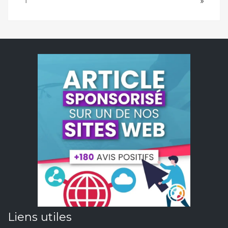
Next
1
»
Liens utiles