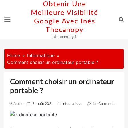
Skip
Obtenir Une
to
Meilleure Visibilité
content
Google Avec Inès
Thecanopy
inthecanopy.fr
Home
Informatique
Comment choisir un ordinateur portable ?
Comment choisir un ordinateur
portable ?
P
Amine
21 août 2021
Informatique
No Comments
o
s
t