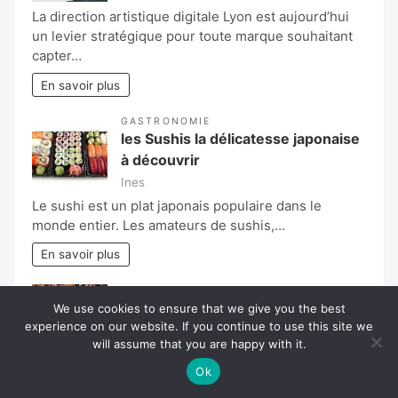
La direction artistique digitale Lyon est aujourd’hui
un levier stratégique pour toute marque souhaitant
capter…
En savoir plus
GASTRONOMIE
les Sushis la délicatesse japonaise
à découvrir
Ines
Le sushi est un plat japonais populaire dans le
monde entier. Les amateurs de sushis,…
En savoir plus
CONSTRUCTION
,
MAISON
Choisir le meilleur type de tuiles
We use cookies to ensure that we give you the best
experience on our website. If you continue to use this site we
pour votre maison ?
will assume that you are happy with it.
Povoski
Ok
Prenez la meilleure décision pour votre maison en
considérant toutes les caractéristiques de votre toit.