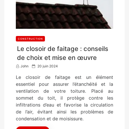
CONSTRUCTION
Le closoir de faitage : conseils
de choix et mise en œuvre
P
John
20 juin 2024
o
Le closoir de faitage est un élément
s
essentiel pour assurer l’étanchéité et la
t
ventilation de votre toiture. Placé au
e
sommet du toit, il protège contre les
d
infiltrations d’eau et favorise la circulation
o
de l’air, évitant ainsi les problèmes de
n
condensation et de moisissure.