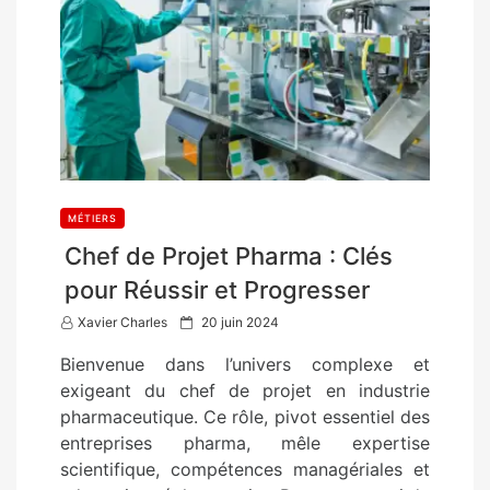
MÉTIERS
Chef de Projet Pharma : Clés
pour Réussir et Progresser
P
Xavier Charles
20 juin 2024
o
Bienvenue dans l’univers complexe et
s
exigeant du chef de projet en industrie
t
pharmaceutique. Ce rôle, pivot essentiel des
e
entreprises pharma, mêle expertise
d
scientifique, compétences managériales et
o