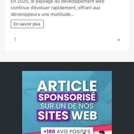
En 2025, le paysage du développement web
continue d’évoluer rapidement, offrant aux
développeurs une multitude…
En savoir plus
Page:
Next
1
»