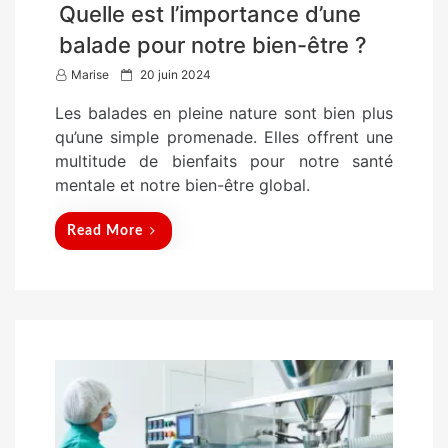
Quelle est l’importance d’une
balade pour notre bien-être ?
P
Marise
20 juin 2024
o
Les balades en pleine nature sont bien plus
s
qu’une simple promenade. Elles offrent une
t
multitude de bienfaits pour notre santé
e
mentale et notre bien-être global.
d
o
Read More
n