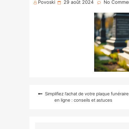
Posted
Povoski
29 août 2024
No Comme
on
Navigation
Simplifiez l’achat de votre plaque funéraire
de
en ligne : conseils et astuces
l’article