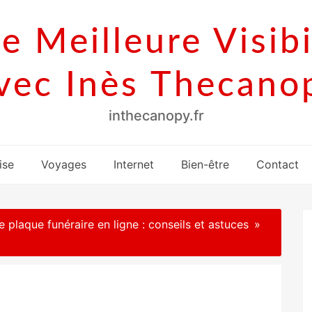
e Meilleure Visibi
vec Inès Thecano
inthecanopy.fr
ise
Voyages
Internet
Bien-être
Contact
re plaque funéraire en ligne : conseils et astuces