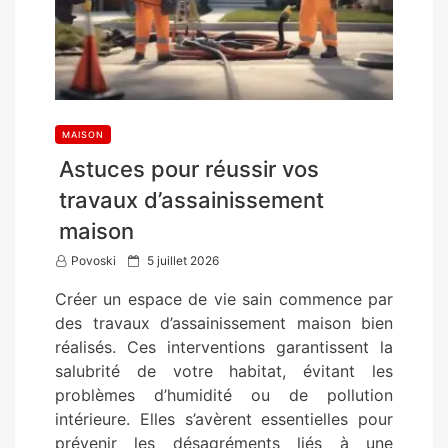
MAISON
Astuces pour réussir vos
travaux d’assainissement
maison
P
Povoski
5 juillet 2026
o
Créer un espace de vie sain commence par
s
des travaux d’assainissement maison bien
t
réalisés. Ces interventions garantissent la
e
salubrité de votre habitat, évitant les
d
problèmes d’humidité ou de pollution
o
intérieure. Elles s’avèrent essentielles pour
n
prévenir les désagréments liés à une