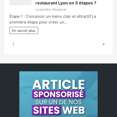
restaurant Lyon en 5 étapes ?
Lysandre Vesperal
Étape 1 : Concevoir un menu clair et attractif La
première étape pour créer un…
En savoir plus
Page:
Next
1
»