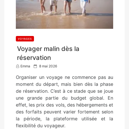
VOYAGES
Voyager malin dès la
réservation
P
Emma
8 mai 2026
o
Organiser un voyage ne commence pas au
s
moment du départ, mais bien dès la phase
t
de réservation. C’est à ce stade que se joue
e
une grande partie du budget global. En
d
effet, les prix des vols, des hébergements et
o
des forfaits peuvent varier fortement selon
n
la période, la plateforme utilisée et la
flexibilité du voyageur.