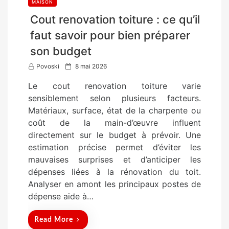
MAISON
Cout renovation toiture : ce qu’il
faut savoir pour bien préparer
son budget
P
Povoski
8 mai 2026
o
Le cout renovation toiture varie
s
sensiblement selon plusieurs facteurs.
t
Matériaux, surface, état de la charpente ou
e
coût de la main-d’œuvre influent
d
directement sur le budget à prévoir. Une
o
estimation précise permet d’éviter les
n
mauvaises surprises et d’anticiper les
dépenses liées à la rénovation du toit.
Analyser en amont les principaux postes de
dépense aide à…
Read More