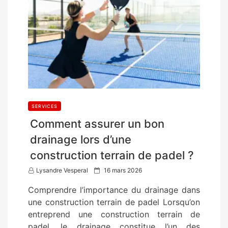
SERVICES
Comment assurer un bon
drainage lors d’une
construction terrain de padel ?
P
Lysandre Vesperal
16 mars 2026
o
Comprendre l’importance du drainage dans
s
une construction terrain de padel Lorsqu’on
t
entreprend une construction terrain de
e
padel, le drainage constitue l’un des