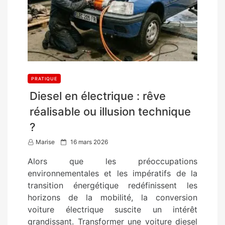
PRATIQUE
Diesel en électrique : rêve
réalisable ou illusion technique
?
P
Marise
16 mars 2026
o
Alors que les préoccupations
s
environnementales et les impératifs de la
t
transition énergétique redéfinissent les
e
horizons de la mobilité, la conversion
d
voiture électrique suscite un intérêt
o
grandissant. Transformer une voiture diesel