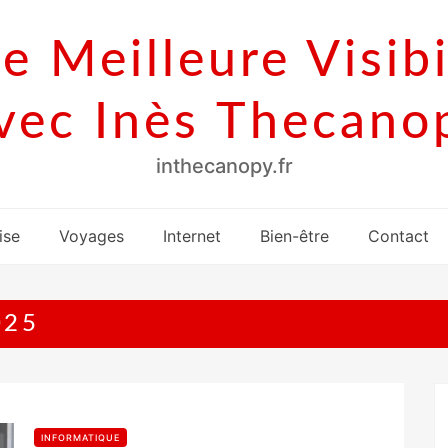
e Meilleure Visibi
vec Inès Thecano
inthecanopy.fr
ise
Voyages
Internet
Bien-être
Contact
025
INFORMATIQUE