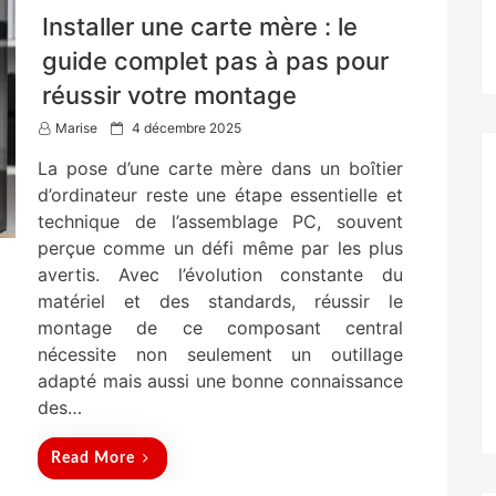
Installer une carte mère : le
guide complet pas à pas pour
réussir votre montage
P
Marise
4 décembre 2025
o
La pose d’une carte mère dans un boîtier
s
t
d’ordinateur reste une étape essentielle et
e
technique de l’assemblage PC, souvent
d
perçue comme un défi même par les plus
o
n
avertis. Avec l’évolution constante du
matériel et des standards, réussir le
montage de ce composant central
nécessite non seulement un outillage
adapté mais aussi une bonne connaissance
des…
Read More