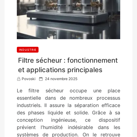
INDUSTRIE
Filtre sécheur : fonctionnement
et applications principales
P
Povoski
24 novembre 2025
o
Le filtre sécheur occupe une place
s
essentielle dans de nombreux processus
t
industriels. Il assure la séparation efficace
e
des phases liquide et solide. Grâce à sa
d
conception ingénieuse, ce dispositif
o
prévient l’humidité indésirable dans les
n
systèmes de production. On le retrouve