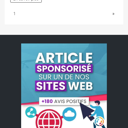
Page:
Next
1
»