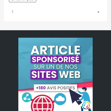
Page:
Next
1
»