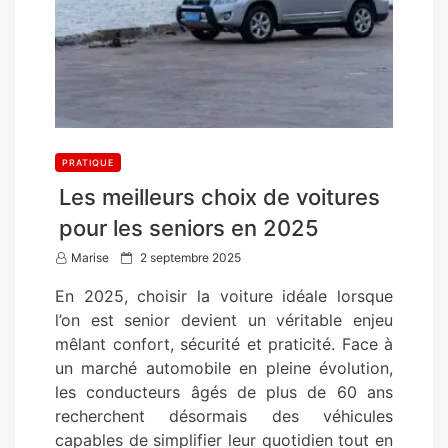
PRATIQUE
Les meilleurs choix de voitures
pour les seniors en 2025
P
Marise
2 septembre 2025
o
En 2025, choisir la voiture idéale lorsque
s
l’on est senior devient un véritable enjeu
t
mêlant confort, sécurité et praticité. Face à
e
un marché automobile en pleine évolution,
d
les conducteurs âgés de plus de 60 ans
o
recherchent désormais des véhicules
n
capables de simplifier leur quotidien tout en