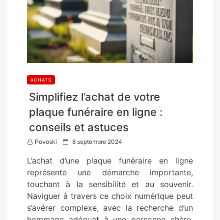
ACHATS
Simplifiez l’achat de votre
plaque funéraire en ligne :
conseils et astuces
P
Povoski
8 septembre 2024
o
L’achat d’une plaque funéraire en ligne
s
représente une démarche importante,
t
touchant à la sensibilité et au souvenir.
e
Naviguer à travers ce choix numérique peut
d
s’avérer complexe, avec la recherche d’un
o
hommage adéquat à une personne chère.