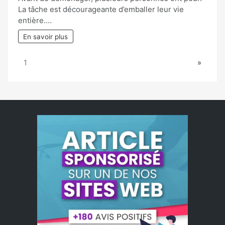
La tâche est décourageante d’emballer leur vie
entière.…
En savoir plus
Page:
Next
1
»