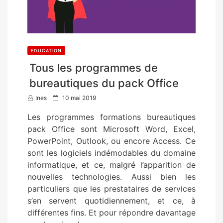
EDUCATION
Tous les programmes de
bureautiques du pack Office
P
Ines
10 mai 2019
o
Les programmes formations bureautiques
s
pack Office sont Microsoft Word, Excel,
t
PowerPoint, Outlook, ou encore Access. Ce
e
sont les logiciels indémodables du domaine
d
informatique, et ce, malgré l’apparition de
o
nouvelles technologies. Aussi bien les
n
particuliers que les prestataires de services
s’en servent quotidiennement, et ce, à
différentes fins. Et pour répondre davantage