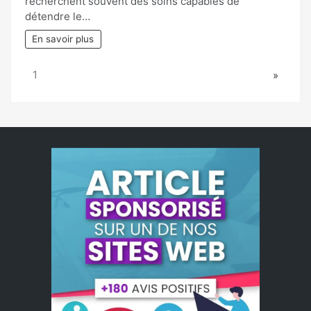
recherchent souvent des soins capables de
détendre le…
En savoir plus
Page:
Next
1
»