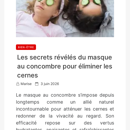
BIEN-ÊTRE
Les secrets révélés du masque
au concombre pour éliminer les
cernes
P
Marise
3 juin 2026
o
Le masque au concombre s’impose depuis
s
longtemps comme un allié naturel
t
incontournable pour atténuer les cernes et
e
redonner de la vivacité au regard. Son
d
efficacité repose sur des vertus
o
hydratantes, apaisantes et rafraîchissantes