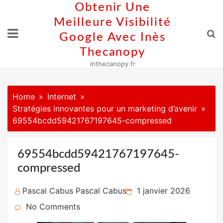
Skip
Obtenir Une
to
Meilleure Visibilité
content
Google Avec Inès
Thecanopy
inthecanopy.fr
Home
Internet
Stratégies innovantes pour un marketing d’avenir
69554bcdd59421767197645-compressed
69554bcdd59421767197645-
compressed
Posted
Pascal Cabus Pascal Cabus
1 janvier 2026
on
No Comments