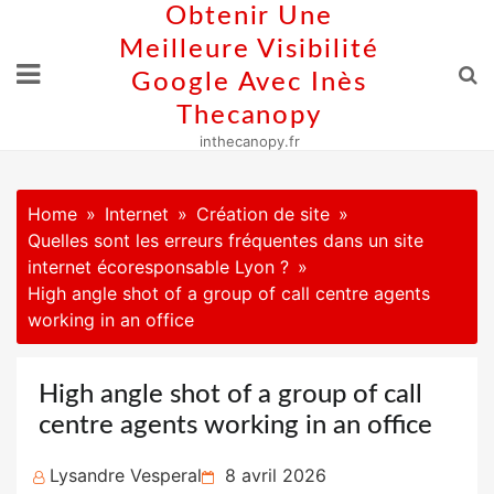
Skip
Obtenir Une
to
Meilleure Visibilité
content
Google Avec Inès
Thecanopy
inthecanopy.fr
Home
Internet
Création de site
Quelles sont les erreurs fréquentes dans un site
internet écoresponsable Lyon ?
High angle shot of a group of call centre agents
working in an office
High angle shot of a group of call
centre agents working in an office
Posted
Lysandre Vesperal
8 avril 2026