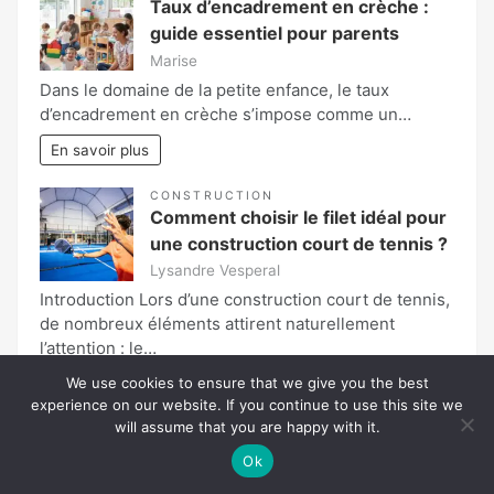
Taux d’encadrement en crèche :
guide essentiel pour parents
Marise
Dans le domaine de la petite enfance, le taux
d’encadrement en crèche s’impose comme un…
En savoir plus
CONSTRUCTION
Comment choisir le filet idéal pour
une construction court de tennis ?
Lysandre Vesperal
Introduction Lors d’une construction court de tennis,
de nombreux éléments attirent naturellement
l’attention : le…
We use cookies to ensure that we give you the best
En savoir plus
experience on our website. If you continue to use this site we
will assume that you are happy with it.
MAISON
Guide complet pour choisir l’outil
Ok
idéal pour poser un parquet