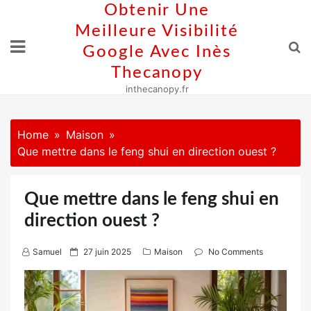
Skip
Obtenir Une
to
Meilleure Visibilité
content
Google Avec Inès
Thecanopy
inthecanopy.fr
Home
Maison
Que mettre dans le feng shui en direction ouest ?
Que mettre dans le feng shui en
direction ouest ?
P
Samuel
27 juin 2025
Maison
No Comments
o
s
t