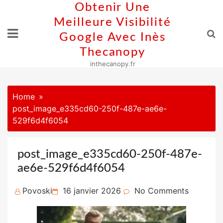
Skip
Obtenir Une
to
Meilleure Visibilité
content
Google Avec Inès
Thecanopy
inthecanopy.fr
Home
post_image_e335cd60-250f-487e-ae6e-
529f6d4f6054
post_image_e335cd60-250f-487e-
ae6e-529f6d4f6054
Posted
Povoski
16 janvier 2026
No Comments
on