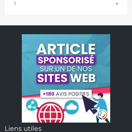
Page:
Next
1
»
Liens utiles