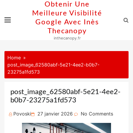
Skip
Obtenir Une
to
Meilleure Visibilité
content
Google Avec Inès
Thecanopy
inthecanopy.fr
Home
post_image_62580abf-5e21-4ee2-b0b7-
23275a1fd573
post_image_62580abf-5e21-4ee2-
b0b7-23275a1fd573
Posted
Povoski
27 janvier 2026
No Comments
on