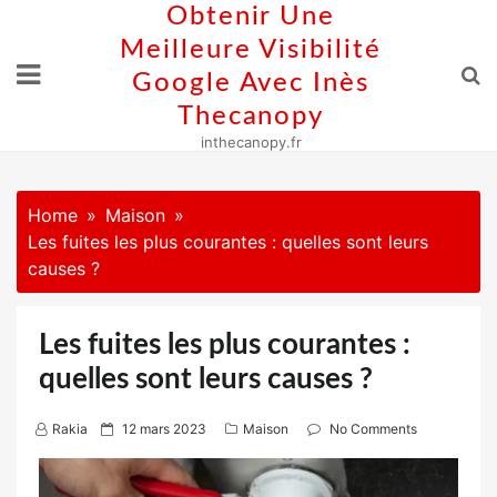
Skip
Obtenir Une
to
Meilleure Visibilité
content
Google Avec Inès
Thecanopy
inthecanopy.fr
Home
Maison
Les fuites les plus courantes : quelles sont leurs
causes ?
Les fuites les plus courantes :
quelles sont leurs causes ?
P
Rakia
12 mars 2023
Maison
No Comments
o
s