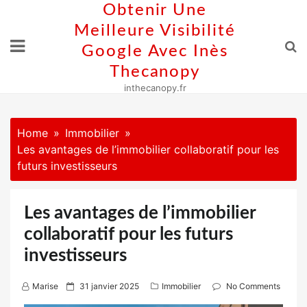
Skip
Obtenir Une
to
Meilleure Visibilité
content
Google Avec Inès
Thecanopy
inthecanopy.fr
Home
Immobilier
Les avantages de l’immobilier collaboratif pour les
futurs investisseurs
Les avantages de l’immobilier
collaboratif pour les futurs
investisseurs
P
Marise
31 janvier 2025
Immobilier
No Comments
o