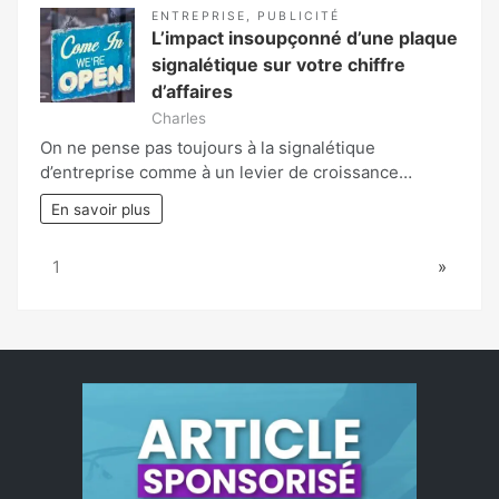
ENTREPRISE
,
PUBLICITÉ
L’impact insoupçonné d’une plaque
signalétique sur votre chiffre
d’affaires
Charles
On ne pense pas toujours à la signalétique
d’entreprise comme à un levier de croissance…
En savoir plus
Page:
Next
1
»