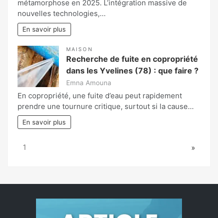
métamorphose en 2025. L’intégration massive de
nouvelles technologies,…
En savoir plus
MAISON
Recherche de fuite en copropriété
dans les Yvelines (78) : que faire ?
Emna Amouna
En copropriété, une fuite d’eau peut rapidement
prendre une tournure critique, surtout si la cause…
En savoir plus
Page:
Next
1
»