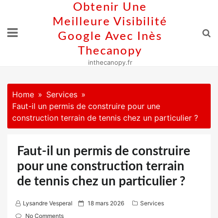
Skip
Obtenir Une
to
Meilleure Visibilité
content
Google Avec Inès
Thecanopy
inthecanopy.fr
Home
Services
Faut-il un permis de construire pour une
construction terrain de tennis chez un particulier ?
Faut-il un permis de construire
pour une construction terrain
de tennis chez un particulier ?
P
Lysandre Vesperal
18 mars 2026
Services
o
No Comments