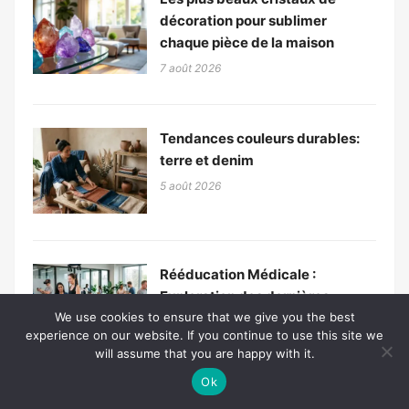
décoration pour sublimer
chaque pièce de la maison
7 août 2026
Tendances couleurs durables:
terre et denim
5 août 2026
Rééducation Médicale :
Exploration des dernières
innovations et progrès
We use cookies to ensure that we give you the best
experience on our website. If you continue to use this site we
révolutionnaires
will assume that you are happy with it.
4 août 2026
Ok