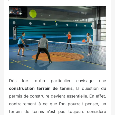
s
t
e
d
o
n
Dès lors qu’un particulier envisage une
construction terrain de tennis
, la question du
permis de construire devient essentielle. En effet,
contrairement à ce que l’on pourrait penser, un
terrain de tennis n’est pas toujours considéré