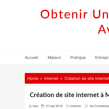
Skip
to
Obtenir Un
content
A
Accueil
Maison
Pratique
Entrepr
Home
Internet
Création de site internet
Création de site internet à 
P
Ines
31 mai 2019
Internet
No Comments