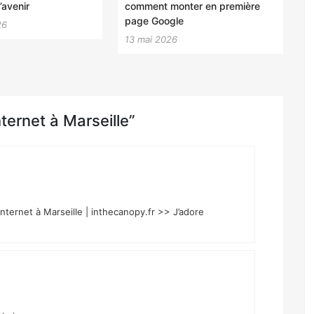
’avenir
comment monter en première
page Google
26
13 mai 2026
nternet à Marseille”
 internet à Marseille | inthecanopy.fr >> J’adore