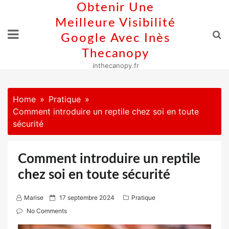
Skip
Obtenir Une
to
Meilleure Visibilité
content
Google Avec Inès
Thecanopy
inthecanopy.fr
Home
Pratique
Comment introduire un reptile chez soi en toute
sécurité
Comment introduire un reptile
chez soi en toute sécurité
P
Marise
17 septembre 2024
Pratique
o
No Comments
s