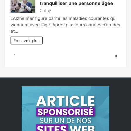
tranquilliser une personne âgée
Cathy
L’Alzheimer figure parmi les maladies courantes qui
viennent avec l’âge. Après plusieurs années d’études
et…
En savoir plus
Page:
Next
1
»