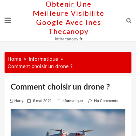
Skip
Obtenir Une
to
Meilleure Visibilité
content
Google Avec Inès
Thecanopy
inthecanopy.fr
Home
Informatique
Comment choisir un drone ?
Comment choisir un drone ?
P
Harry
5 mai 2021
Informatique
No Comments
o
s
t
e