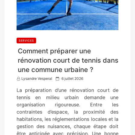
SERVICES
Comment préparer une
rénovation court de tennis dans
une commune urbaine ?
P
Lysandre Vesperal
6 juillet 2026
o
La préparation d’une rénovation court de
s
tennis en milieu urbain demande une
t
organisation rigoureuse. Entre les
e
contraintes d’espace, la proximité des
d
habitations, les réglementations locales et la
o
gestion des nuisances, chaque étape doit
n
être anticipée avec précision. Une bonne