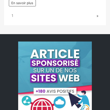
En savoir plus
Page:
Next
1
»