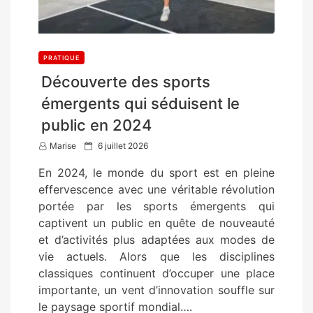
PRATIQUE
Découverte des sports
émergents qui séduisent le
public en 2024
P
Marise
6 juillet 2026
o
En 2024, le monde du sport est en pleine
s
effervescence avec une véritable révolution
t
portée par les sports émergents qui
e
captivent un public en quête de nouveauté
d
et d’activités plus adaptées aux modes de
o
vie actuels. Alors que les disciplines
n
classiques continuent d’occuper une place
importante, un vent d’innovation souffle sur
le paysage sportif mondial….