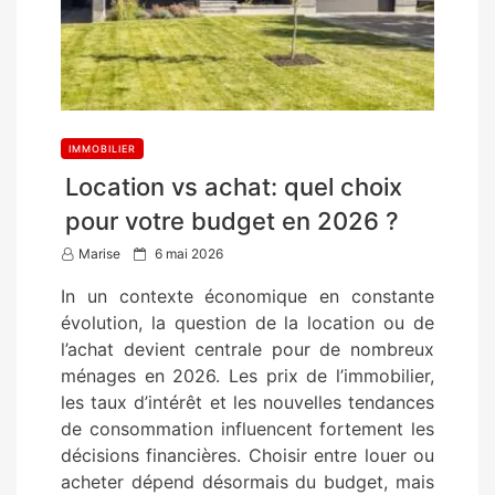
IMMOBILIER
Location vs achat: quel choix
pour votre budget en 2026 ?
P
Marise
6 mai 2026
o
In un contexte économique en constante
s
évolution, la question de la location ou de
t
l’achat devient centrale pour de nombreux
e
ménages en 2026. Les prix de l’immobilier,
d
les taux d’intérêt et les nouvelles tendances
o
de consommation influencent fortement les
n
décisions financières. Choisir entre louer ou
acheter dépend désormais du budget, mais