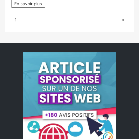
En savoir plus
Page:
Next
1
»