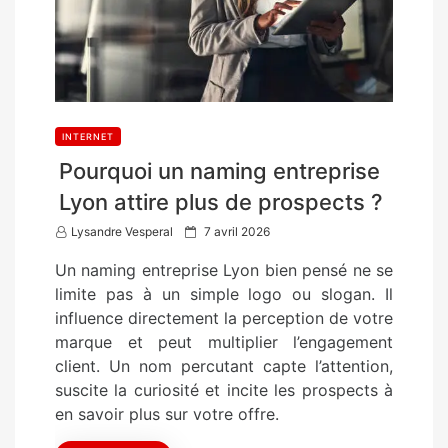
INTERNET
Pourquoi un naming entreprise
Lyon attire plus de prospects ?
P
Lysandre Vesperal
7 avril 2026
o
Un naming entreprise Lyon bien pensé ne se
s
limite pas à un simple logo ou slogan. Il
t
influence directement la perception de votre
e
marque et peut multiplier l’engagement
d
client. Un nom percutant capte l’attention,
o
suscite la curiosité et incite les prospects à
n
en savoir plus sur votre offre.