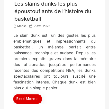
Les slams dunks les plus
époustouflants de l’histoire du
basketball
P
Marise
7 avril 2026
o
Le slam dunk est l’un des gestes les plus
s
emblématiques et impressionnants du
t
basketball, un mélange parfait entre
e
puissance, technique et audace. Depuis les
d
premiers exploits gravés dans la mémoire
o
des aficionados jusqu’aux performances
n
récentes des compétitions NBA, les dunks
spectaculaires ont toujours suscité une
fascination intense. Chaque dunk est bien
plus qu’un simple panier…
Read More