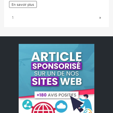
En savoir plus
Page:
Next
1
»