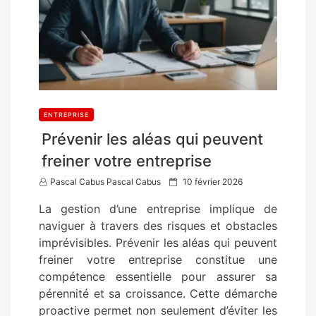
ENTREPRISE
Prévenir les aléas qui peuvent
freiner votre entreprise
P
Pascal Cabus Pascal Cabus
10 février 2026
o
La gestion d’une entreprise implique de
s
naviguer à travers des risques et obstacles
t
imprévisibles. Prévenir les aléas qui peuvent
e
freiner votre entreprise constitue une
d
compétence essentielle pour assurer sa
o
pérennité et sa croissance. Cette démarche
n
proactive permet non seulement d’éviter les