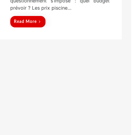
questionnement s’impose : quel budget
prévoir ? Les prix piscine…
Read More