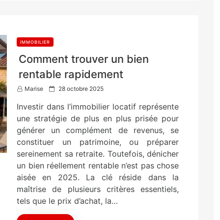
IMMOBILIER
Comment trouver un bien
rentable rapidement
P
Marise
28 octobre 2025
o
Investir dans l’immobilier locatif représente
s
t
une stratégie de plus en plus prisée pour
e
générer un complément de revenus, se
d
constituer un patrimoine, ou préparer
o
n
sereinement sa retraite. Toutefois, dénicher
un bien réellement rentable n’est pas chose
aisée en 2025. La clé réside dans la
maîtrise de plusieurs critères essentiels,
tels que le prix d’achat, la…