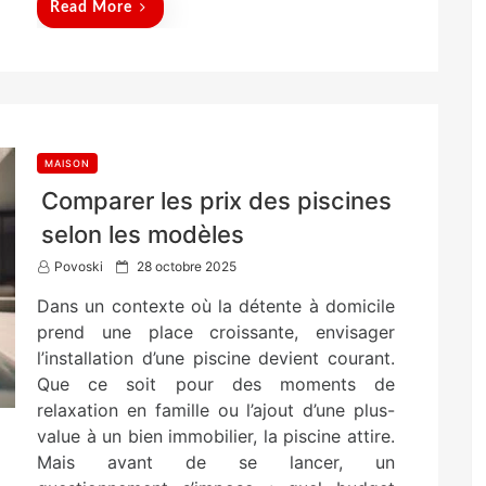
Read More
MAISON
Comparer les prix des piscines
selon les modèles
P
Povoski
28 octobre 2025
o
Dans un contexte où la détente à domicile
s
t
prend une place croissante, envisager
e
l’installation d’une piscine devient courant.
d
Que ce soit pour des moments de
o
n
relaxation en famille ou l’ajout d’une plus-
value à un bien immobilier, la piscine attire.
Mais avant de se lancer, un