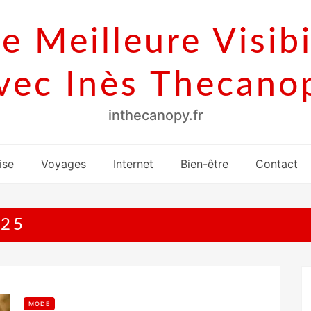
e Meilleure Visibi
vec Inès Thecano
inthecanopy.fr
ise
Voyages
Internet
Bien-être
Contact
025
MODE