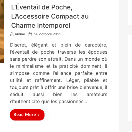
L’Éventail de Poche,
L’Accessoire Compact au
Charme Intemporel
P
Amine
28 octobre 2025
o
Discret, élégant et plein de caractère,
s
t
l’éventail de poche traverse les époques
e
sans perdre son attrait. Dans un monde où
d
le minimalisme et la praticité dominent, il
o
n
s’impose comme l’alliance parfaite entre
utilité et raffinement. Léger, pliable et
toujours prêt à offrir une brise bienvenue, il
séduit aussi bien les amateurs
d’authenticité que les passionnés…
Read More