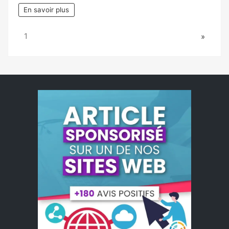
En savoir plus
Page:
Next
1
»