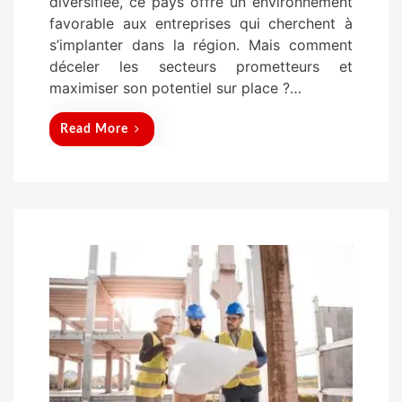
diversifiée, ce pays offre un environnement
n
favorable aux entreprises qui cherchent à
s’implanter dans la région. Mais comment
déceler les secteurs prometteurs et
maximiser son potentiel sur place ?…
Read More