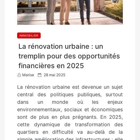
IMMOBILIER
La rénovation urbaine : un
tremplin pour des opportunités
financières en 2025
P
Marise
28 mai 2025
o
La rénovation urbaine est devenue un sujet
s
central des politiques publiques, surtout
t
dans un monde où les enjeux
e
environnementaux, sociaux et économiques
d
sont de plus en plus prégnants. En 2025,
o
cette dynamique de transformation des
n
quartiers en difficulté va au-delà de la
simple amélioration des infrastructures : elle