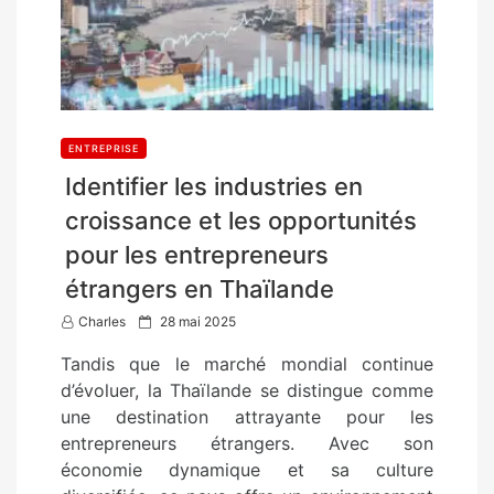
ENTREPRISE
Identifier les industries en
croissance et les opportunités
pour les entrepreneurs
étrangers en Thaïlande
P
Charles
28 mai 2025
o
Tandis que le marché mondial continue
s
d’évoluer, la Thaïlande se distingue comme
t
une destination attrayante pour les
e
entrepreneurs étrangers. Avec son
d
économie dynamique et sa culture
o