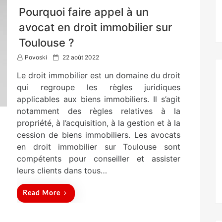
Pourquoi faire appel à un
avocat en droit immobilier sur
Toulouse ?
P
Povoski
22 août 2022
o
Le droit immobilier est un domaine du droit
s
t
qui regroupe les règles juridiques
e
applicables aux biens immobiliers. Il s’agit
d
notamment des règles relatives à la
o
n
propriété, à l’acquisition, à la gestion et à la
cession de biens immobiliers. Les avocats
en droit immobilier sur Toulouse sont
compétents pour conseiller et assister
leurs clients dans tous…
Read More