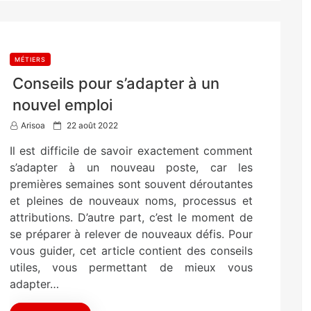
MÉTIERS
Conseils pour s’adapter à un
nouvel emploi
P
Arisoa
22 août 2022
o
Il est difficile de savoir exactement comment
s
t
s’adapter à un nouveau poste, car les
e
premières semaines sont souvent déroutantes
d
et pleines de nouveaux noms, processus et
o
n
attributions. D’autre part, c’est le moment de
se préparer à relever de nouveaux défis. Pour
vous guider, cet article contient des conseils
utiles, vous permettant de mieux vous
adapter…