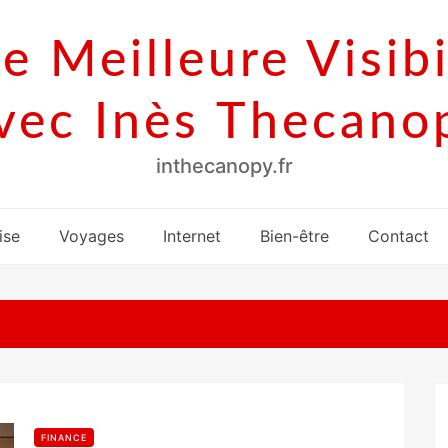
e Meilleure Visibi
vec Inès Thecano
inthecanopy.fr
ise
Voyages
Internet
Bien-être
Contact
0
FINANCE