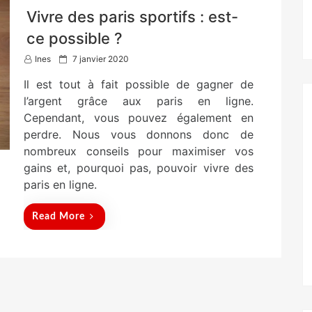
Vivre des paris sportifs : est-
ce possible ?
P
Ines
7 janvier 2020
o
Il est tout à fait possible de gagner de
s
t
l’argent grâce aux paris en ligne.
e
Cependant, vous pouvez également en
d
perdre. Nous vous donnons donc de
o
n
nombreux conseils pour maximiser vos
gains et, pourquoi pas, pouvoir vivre des
paris en ligne.
Read More