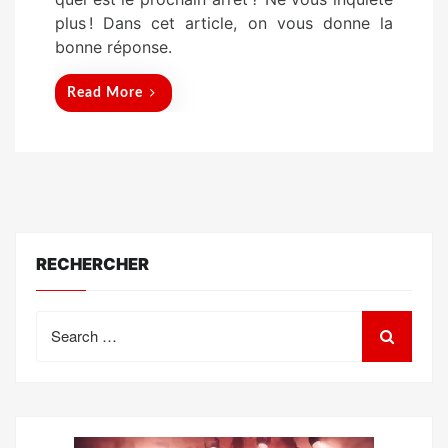
n
plus ! Dans cet article, on vous donne la
bonne réponse.
Read More
RECHERCHER
Search
for: