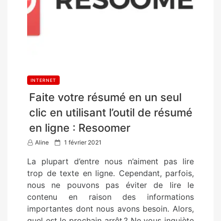
INTERNET
Faite votre résumé en un seul
clic en utilisant l’outil de résumé
en ligne : Resoomer
P
Aline
1 février 2021
o
La plupart d’entre nous n’aiment pas lire
s
trop de texte en ligne. Cependant, parfois,
t
nous ne pouvons pas éviter de lire le
e
contenu en raison des informations
d
importantes dont nous avons besoin. Alors,
o
quel est le prochain arrêt ? Ne vous inquiète