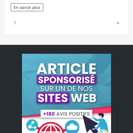
En savoir plus
Page:
Next
1
»