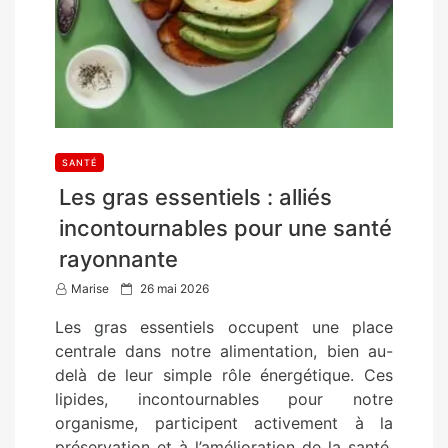
SANTÉ
Les gras essentiels : alliés
incontournables pour une santé
rayonnante
P
Marise
26 mai 2026
o
Les gras essentiels occupent une place
s
centrale dans notre alimentation, bien au-
t
delà de leur simple rôle énergétique. Ces
e
lipides, incontournables pour notre
d
organisme, participent activement à la
o
préservation et à l’amélioration de la santé.