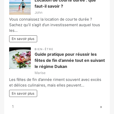
Location de courte durée : que
faut-il savoir ?
John
Vous connaissez la location de courte durée ?
Sachez qu’il s’agit d’un investissement auquel tous
les…
En savoir plus
BIEN-ÊTRE
Guide pratique pour réussir les
fêtes de fin d’année tout en suivant
le régime Dukan
Marise
Les fêtes de fin d’année riment souvent avec excès
et délices culinaires, mais elles peuvent…
En savoir plus
Page:
Next
1
»